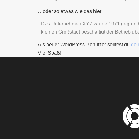
…oder so etwas wie das hier:
Das Unternehmen XYZ wurde 1971 gegründet un
kleinen Großstadt beschäftigt der Betrieb üb
Als neuer WordPress-Benutzer solltest du
dei
Viel Spaß!