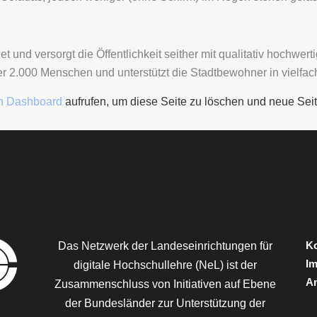
d versorgt die Öffentlichkeit seither mit qualitativ hochwert
er 2.000 Menschen und unterstützt die Stadtbewohner in vielfach
n Dashboard
aufrufen, um diese Seite zu löschen und neue Seit
Ko
Das Netzwerk der Landeseinrichtungen für
I
digitale Hochschullehre (NeL) ist der
A
Zusammenschluss von Initiativen auf Ebene
der Bundesländer zur Unterstützung der