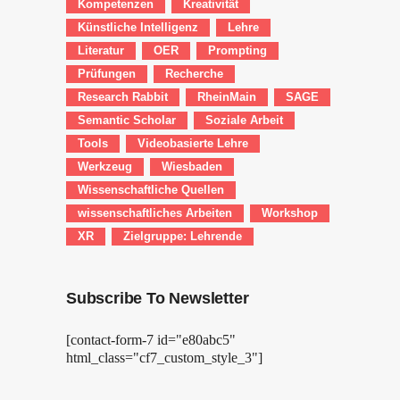
Kompetenzen
Kreativität
Künstliche Intelligenz
Lehre
Literatur
OER
Prompting
Prüfungen
Recherche
Research Rabbit
RheinMain
SAGE
Semantic Scholar
Soziale Arbeit
Tools
Videobasierte Lehre
Werkzeug
Wiesbaden
Wissenschaftliche Quellen
wissenschaftliches Arbeiten
Workshop
XR
Zielgruppe: Lehrende
Subscribe To Newsletter
[contact-form-7 id="e80abc5"
html_class="cf7_custom_style_3"]