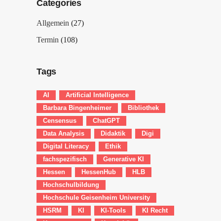
Categories
Allgemein
(27)
Termin
(108)
Tags
AI
Artificial Intelligence
Barbara Bingenheimer
Bibliothek
Censensus
ChatGPT
Data Analysis
Didaktik
Digi
Digital Literacy
Ethik
fachspezifisch
Generative KI
Hessen
HessenHub
HLB
Hochschulbildung
Hochschule Geisenheim University
HSRM
KI
KI-Tools
KI Recht