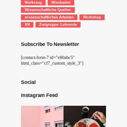
Werkzeug
Wiesbaden
Wissenschaftliche Quellen
wissenschaftliches Arbeiten
Workshop
XR
Zielgruppe: Lehrende
Subscribe To Newsletter
[contact-form-7 id="e80abc5"
html_class="cf7_custom_style_3"]
Social
Instagram Feed