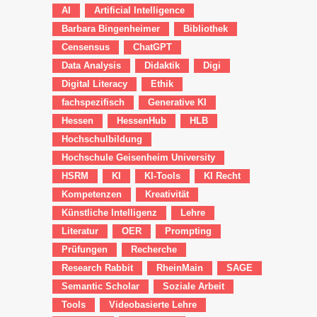
AI
Artificial Intelligence
Barbara Bingenheimer
Bibliothek
Censensus
ChatGPT
Data Analysis
Didaktik
Digi
Digital Literacy
Ethik
fachspezifisch
Generative KI
Hessen
HessenHub
HLB
Hochschulbildung
Hochschule Geisenheim University
HSRM
KI
KI-Tools
KI Recht
Kompetenzen
Kreativität
Künstliche Intelligenz
Lehre
Literatur
OER
Prompting
Prüfungen
Recherche
Research Rabbit
RheinMain
SAGE
Semantic Scholar
Soziale Arbeit
Tools
Videobasierte Lehre