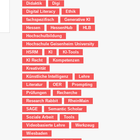
Didaktik
Digi
Digital Literacy
Ethik
fachspezifisch
Generative KI
Hessen
HessenHub
HLB
Hochschulbildung
Hochschule Geisenheim University
HSRM
KI
KI-Tools
KI Recht
Kompetenzen
Kreativität
Künstliche Intelligenz
Lehre
Literatur
OER
Prompting
Prüfungen
Recherche
Research Rabbit
RheinMain
SAGE
Semantic Scholar
Soziale Arbeit
Tools
Videobasierte Lehre
Werkzeug
Wiesbaden